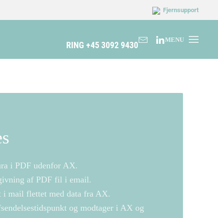
Fjernsupport
MENU
RING +45 3092 9430
es
ura i PDF udenfor AX.
ivning af PDF fil i email.
t i mail flettet med data fra AX.
afsendelsestidspunkt og modtager i AX og