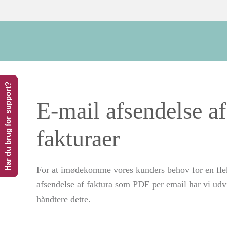
Skip to main content
Har du brug for support?
E-mail afsendelse a
fakturaer
For at imødekomme vores kunders behov for en flek
afsendelse af faktura som PDF per email har vi udvik
håndtere dette.