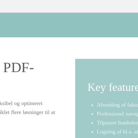
f PDF-
Key featur
sibel og optimeret
Afsending af fakt
let flere løsninger til at
Professionel navng
Tilpasset brødteks
Logning af bl.a. 