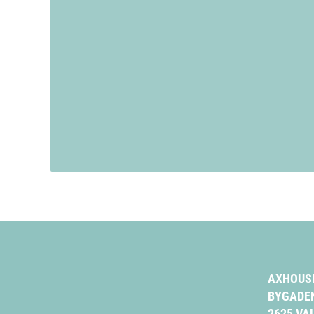
AXHOUS
BYGADEN
2625 V