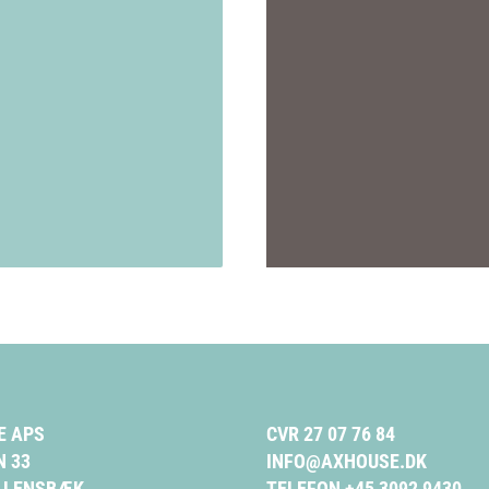
E APS
CVR 27 07 76 84
 33
INFO@AXHOUSE.DK
ALLENSBÆK
TELEFON +45 3092 9430