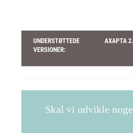
UNDERSTØTTEDE
AXAPTA 2.
VERSIONER
:
Skal vi udvikle noget