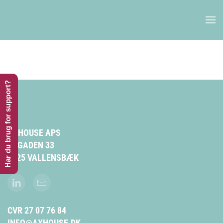
Skip to main content
Har du brug for support?
AXHOUSE APS
BYGADEN 33
2625 VALLENSBÆK
CVR 27 07 76 84
INFO@AXHOUSE.DK